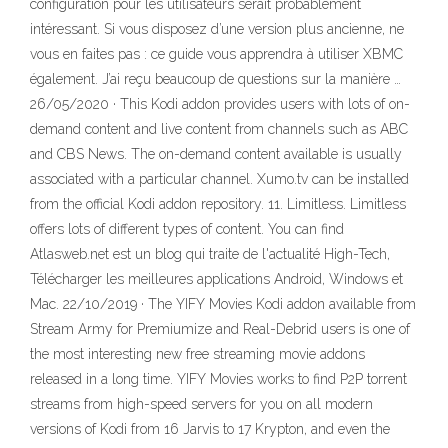
configuration pour les utilisateurs serait probablement
intéressant. Si vous disposez d’une version plus ancienne, ne
vous en faites pas : ce guide vous apprendra à utiliser XBMC
également. J’ai reçu beaucoup de questions sur la manière …
26/05/2020 · This Kodi addon provides users with lots of on-
demand content and live content from channels such as ABC
and CBS News. The on-demand content available is usually
associated with a particular channel. Xumo.tv can be installed
from the official Kodi addon repository. 11. Limitless. Limitless
offers lots of different types of content. You can find
Atlasweb.net est un blog qui traite de l'actualité High-Tech,
Télécharger les meilleures applications Android, Windows et
Mac. 22/10/2019 · The YIFY Movies Kodi addon available from
Stream Army for Premiumize and Real-Debrid users is one of
the most interesting new free streaming movie addons
released in a long time. YIFY Movies works to find P2P torrent
streams from high-speed servers for you on all modern
versions of Kodi from 16 Jarvis to 17 Krypton, and even the