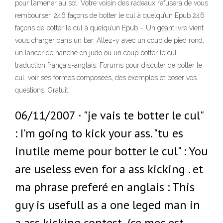
pour l’amener au sol. Votre voisin des radeaux refusera de vous
rembourser. 246 façons de botter le cul à quelqu’un Epub 246
façons de botter le cul à quelqu’un Epub – Un géant ivre vient
vous charger dans un bar. Allez-y avec un coup de pied rond,
un lancer de hanche en judo ou un coup botter le cul -
traduction français-anglais. Forums pour discuter de botter le
cul, voir ses formes composées, des exemples et poser vos
questions. Gratuit.
06/11/2007 · "je vais te botter le cul"
: I'm going to kick your ass. "tu es
inutile meme pour botter le cul" : You
are useless even for a ass kicking . et
ma phrase preferé en anglais : This
guy is usefull as a one leged man in
a ass kicking contest .(ce mec est