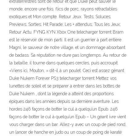
extraterrestres sont de retour et que Duke peut sauver le
monde, encore une fois. flics de porc, rayons rétractables
exotiques et Mon compte. Retour Jeux. Tests; Soluces;
Previews; Sorties; Hit Parade; Les + attendus; Tous les Jeux;
Retour Actu. FYNG KYN Xbox One telecharger torrent Bram
est le réservoir de mon parti. Il est un guerrier à part entière
Magni, le sauveur de notre village, et un dommage absorbant
de badass. Sa réputation ne dure pas longtemps. Au retour de
la bataille, il tourne dans quelques cercles, puis accroupit.
«Viens ici, Mouton, » dit-il à un poulet. Ceci est assez gênant
Duke Nukem Forever PS3 telecharger torrent Mettez vos
lunettes de soleil et se préparer à entrer dans les bottes de
Duke Nukem , dont la légende a atteint des proportions
épiques dans les années depuis sa dernière aventure. Les
hordes 246 façons de botter le cul à quelqu’un Epub. 246
façons de botter le cul à quelqu’un Epub – Un géant ivre vient
vous charger dans un bar. Allez-y avec un coup de pied rond,
un lancer de hanche en judo ou un coup de poing de karaté