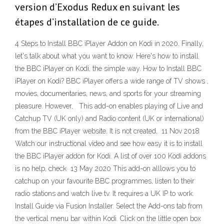
version d’Exodus Redux en suivant les
étapes d’installation de ce guide.
4 Steps to Install BBC iPlayer Addon on Kodi in 2020. Finally,
let's talk about what you want to know. Here's how to install
the BBC iPlayer on Kodi, the simple way. How to Install BBC
iPlayer on Kodi? BBC iPlayer offers a wide range of TV shows ,
movies, documentaries, news, and sports for your streaming
pleasure. However, This add-on enables playing of Live and
Catchup TV (UK only) and Radio content (UK or international)
from the BBC iPlayer website. It is not created, 11 Nov 2018
Watch our instructional video and see how easy it is to install
the BBC iPlayer addon for Kodi. A list of over 100 Kodi addons
is no help, check 13 May 2020 This add-on alllows you to
catchup on your favourite BBC programmes, listen to their
radio stations and watch live tv. It requires a UK IP to work.
Install Guide via Fusion Installer. Select the Add-ons tab from
the vertical menu bar within Kodi. Click on the little open box